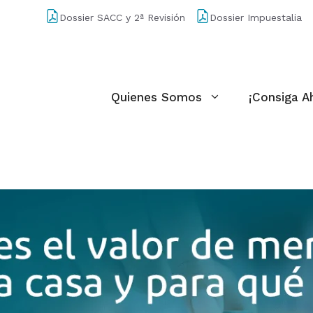
Dossier SACC y 2ª Revisión
Dossier Impuestalia
Quienes Somos
¡Consiga A