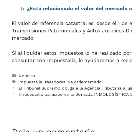
¿Está relacionado el valor del mercado c
El valor de referencia catastral es, desde el 1 d
Transmisiones Patrimoniales y Actos Jurídicos Doc
mercado.
Si al liquidar estos impuestos lo ha realizado por 
consultar con Impuestalia, le ayudaremos a recl
Categorías
Noticias
Etiquetas
impuestalia
,
tasadores
,
valordemercado
El Tribunal Supremo obliga a la Agencia Tributaria a ju
Impuestalia participó en la Jornada INMOLOGÍSTICA 
Deja un comentario