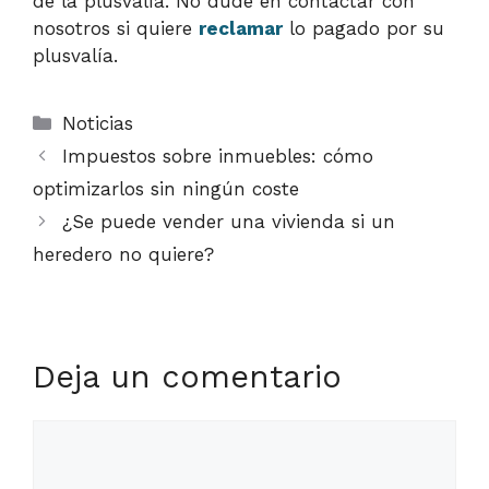
de la plusvalía. No dude en contactar con
nosotros si quiere
reclamar
lo pagado por su
plusvalía.
Categorías
Noticias
Impuestos sobre inmuebles: cómo
optimizarlos sin ningún coste
¿Se puede vender una vivienda si un
heredero no quiere?
Deja un comentario
Comentario