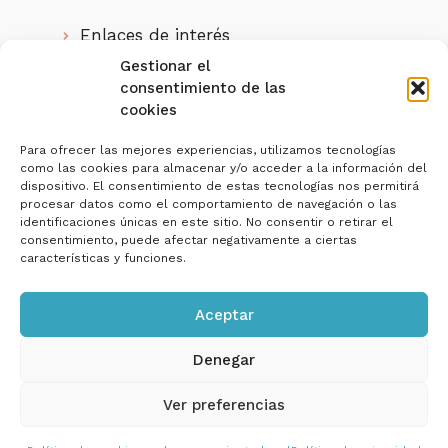
Enlaces de interés
Gestionar el
Quienes somos
consentimiento de las
cookies
IMPUESTALIA, S.L. ha sido beneficiaria
del
Para ofrecer las mejores experiencias, utilizamos tecnologías
como las cookies para almacenar y/o acceder a la información del
Programa Investigo de la Junta de
dispositivo. El consentimiento de estas tecnologías nos permitirá
Andalucía
para la contratación de personas
procesar datos como el comportamiento de navegación o las
jóvenes demandantes de empleo en la realización
identificaciones únicas en este sitio. No consentir o retirar el
de iniciativas de investigación e innovación, en el
consentimiento, puede afectar negativamente a ciertas
marco del Plan de Recuperación, Transformación y
características y funciones.
Resiliencia.
Nº Expediente:
SE/INV/0018/2022
Aceptar
Denegar
Ver preferencias
Política de privacidad y Aviso Legal
Política de cookies
Copyright © 2026 IMPUESTALIA | Web Diseñada por
ProvidersWeb