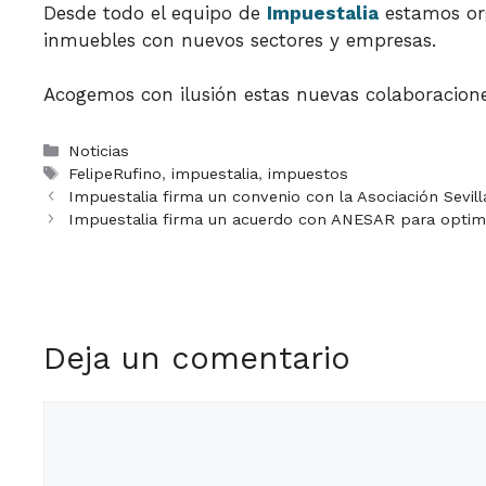
Desde todo el equipo de
Impuestalia
estamos org
inmuebles con nuevos sectores y empresas.
Acogemos con ilusión estas nuevas colaboracion
Categorías
Noticias
Etiquetas
FelipeRufino
,
impuestalia
,
impuestos
Impuestalia firma un convenio con la Asociación Sevil
Impuestalia firma un acuerdo con ANESAR para optimiz
Deja un comentario
Comentario