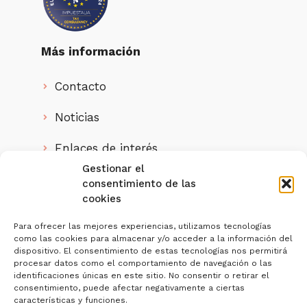
Más información
Contacto
Noticias
Enlaces de interés
Gestionar el
Quienes somos
consentimiento de las
cookies
IMPUESTALIA, S.L. ha sido beneficiaria
del
Para ofrecer las mejores experiencias, utilizamos tecnologías
como las cookies para almacenar y/o acceder a la información del
Programa Investigo de la Junta de
dispositivo. El consentimiento de estas tecnologías nos permitirá
Andalucía
para la contratación de personas
procesar datos como el comportamiento de navegación o las
jóvenes demandantes de empleo en la realización
identificaciones únicas en este sitio. No consentir o retirar el
de iniciativas de investigación e innovación, en el
consentimiento, puede afectar negativamente a ciertas
marco del Plan de Recuperación, Transformación y
características y funciones.