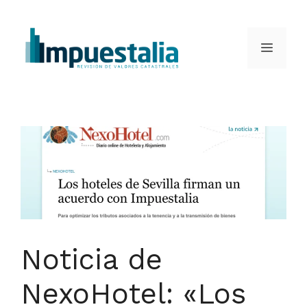
Saltar
al
Menú
contenido
Noticia de
NexoHotel: «Los