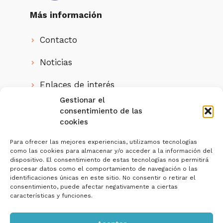
Más información
Contacto
Noticias
Enlaces de interés
Gestionar el
Quienes somos
consentimiento de las
cookies
IMPUESTALIA, S.L. ha sido beneficiaria
del
Para ofrecer las mejores experiencias, utilizamos tecnologías
como las cookies para almacenar y/o acceder a la información del
Programa Investigo de la Junta de
dispositivo. El consentimiento de estas tecnologías nos permitirá
Andalucía
para la contratación de personas
procesar datos como el comportamiento de navegación o las
jóvenes demandantes de empleo en la realización
identificaciones únicas en este sitio. No consentir o retirar el
de iniciativas de investigación e innovación, en el
consentimiento, puede afectar negativamente a ciertas
marco del Plan de Recuperación, Transformación y
características y funciones.
Resiliencia.
Nº Expediente:
SE/INV/0018/2022