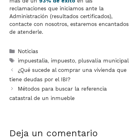
más de un
93% de éxito
en las
reclamaciones que iniciamos ante la
Administración (resultados certificados),
contacte con nosotros, estaremos encantados
de atenderle.
Categorías
Noticias
Etiquetas
impuestalia
,
impuesto
,
plusvalía municipal
¿Qué sucede al comprar una vivienda que
tiene deudas por el IBI?
Métodos para buscar la referencia
catastral de un inmueble
Deja un comentario