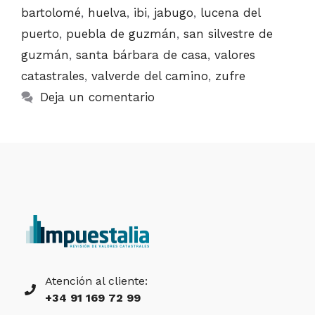
bartolomé
,
huelva
,
ibi
,
jabugo
,
lucena del
puerto
,
puebla de guzmán
,
san silvestre de
guzmán
,
santa bárbara de casa
,
valores
catastrales
,
valverde del camino
,
zufre
Deja un comentario
Atención al cliente:
+34 91 169 72 99