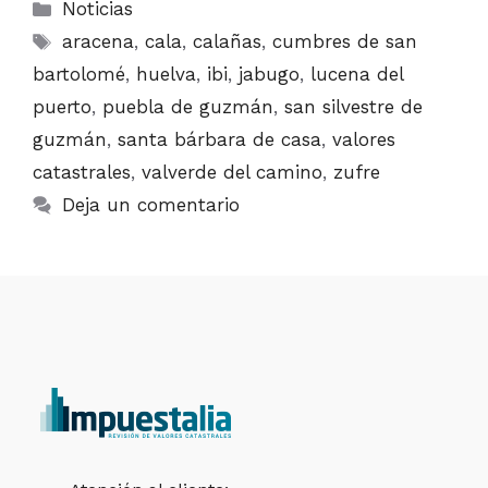
Categorías
Noticias
Etiquetas
aracena
,
cala
,
calañas
,
cumbres de san
bartolomé
,
huelva
,
ibi
,
jabugo
,
lucena del
puerto
,
puebla de guzmán
,
san silvestre de
guzmán
,
santa bárbara de casa
,
valores
catastrales
,
valverde del camino
,
zufre
Deja un comentario