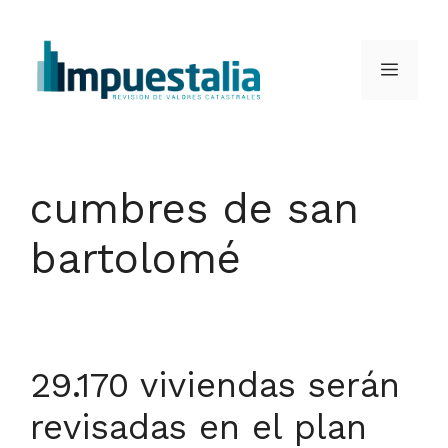
Saltar
al
Menú
contenido
cumbres de san
bartolomé
29.170 viviendas serán
revisadas en el plan