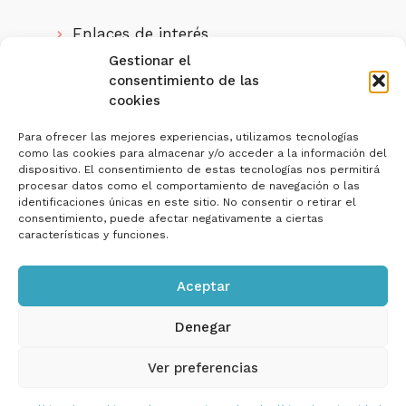
Enlaces de interés
Gestionar el
Quienes somos
consentimiento de las
cookies
IMPUESTALIA, S.L. ha sido beneficiaria
del
Para ofrecer las mejores experiencias, utilizamos tecnologías
como las cookies para almacenar y/o acceder a la información del
Programa Investigo de la Junta de
dispositivo. El consentimiento de estas tecnologías nos permitirá
Andalucía
para la contratación de personas
procesar datos como el comportamiento de navegación o las
jóvenes demandantes de empleo en la realización
identificaciones únicas en este sitio. No consentir o retirar el
de iniciativas de investigación e innovación, en el
consentimiento, puede afectar negativamente a ciertas
marco del Plan de Recuperación, Transformación y
características y funciones.
Resiliencia.
Nº Expediente:
SE/INV/0018/2022
Aceptar
Denegar
Ver preferencias
Política de privacidad y Aviso Legal
Política de cookies
Copyright © 2026 IMPUESTALIA | Web Diseñada por
ProvidersWeb