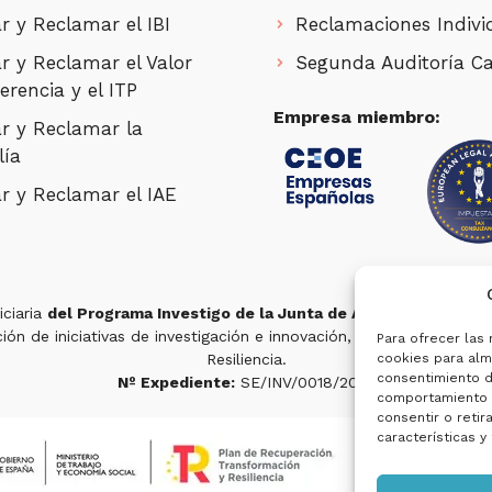
r y Reclamar el IBI
Reclamaciones Indivi
r y Reclamar el Valor
Segunda Auditoría Ca
erencia y el ITP
Empresa miembro:
r y Reclamar la
lía
r y Reclamar el IAE
iciaria
del Programa Investigo de la Junta de Andalucía
para la
ón de iniciativas de investigación e innovación, en el marco del 
Para ofrecer las
Resiliencia.
cookies para alma
consentimiento d
Nº Expediente:
SE/INV/0018/2022
comportamiento d
consentir o retir
características y