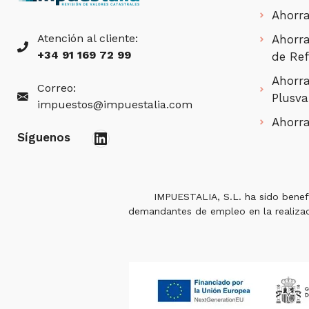
Ahorra
Atención al cliente:
Ahorra
+34 91 169 72 99
de Ref
Ahorra
Correo:
Plusva
impuestos@impuestalia.com
Ahorra
LinkedIn
Síguenos
IMPUESTALIA, S.L. ha sido benef
demandantes de empleo en la realizaci