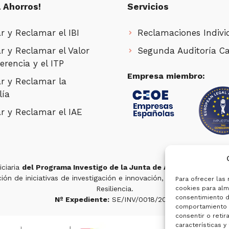
 Ahorros!
Servicios
r y Reclamar el IBI
Reclamaciones Indivi
r y Reclamar el Valor
Segunda Auditoría Ca
erencia y el ITP
Empresa miembro:
r y Reclamar la
lía
r y Reclamar el IAE
iciaria
del Programa Investigo de la Junta de Andalucía
para la
ón de iniciativas de investigación e innovación, en el marco del 
Para ofrecer las
Resiliencia.
cookies para alma
consentimiento d
Nº Expediente:
SE/INV/0018/2022
comportamiento d
consentir o retir
características y