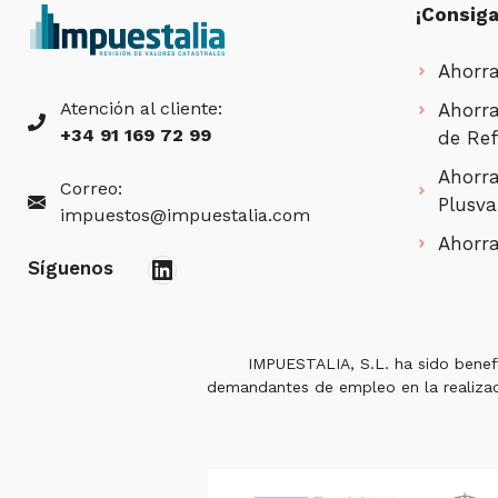
¡Consiga
Ahorra
Atención al cliente:
Ahorra
+34 91 169 72 99
de Ref
Ahorra
Correo:
Plusva
impuestos@impuestalia.com
Ahorra
LinkedIn
Síguenos
IMPUESTALIA, S.L. ha sido benef
demandantes de empleo en la realizaci