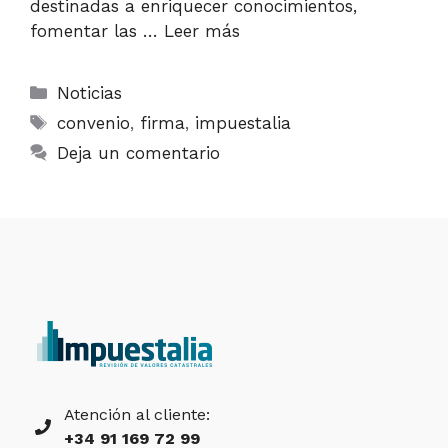
destinadas a enriquecer conocimientos,
fomentar las …
Leer más
Categorías
Noticias
Etiquetas
convenio
,
firma
,
impuestalia
Deja un comentario
Atención al cliente:
+34 91 169 72 99