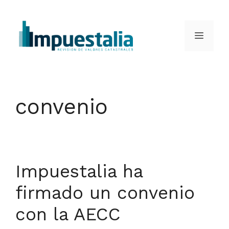
Saltar
al
Menú
contenido
convenio
Impuestalia ha
firmado un convenio
con la AECC