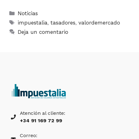
Categorías
Noticias
Etiquetas
impuestalia
,
tasadores
,
valordemercado
Deja un comentario
Atención al cliente:
+34 91 169 72 99
Correo: